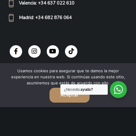
Valencia: +34 637 022 610
Madrid: +34 682 876 064
Usamos cookies para asegurar que te damos la mejor
experiencia en nuestra web. Si continúas usando este sitio,
asumiremos que estás de acuerdo con ello.
¿Necesita
ayuda?
ÚLTIMAS NOTICIAS
Aceptar
Reconocimiento a la excelencia: la Dra. Laura Caicedo
recibe el Premio Innovación en Trasplante Capilar Long
24/06/2025
Hair
La ISHRS eligió a Laura Caicedo y Bruno Ferreira para