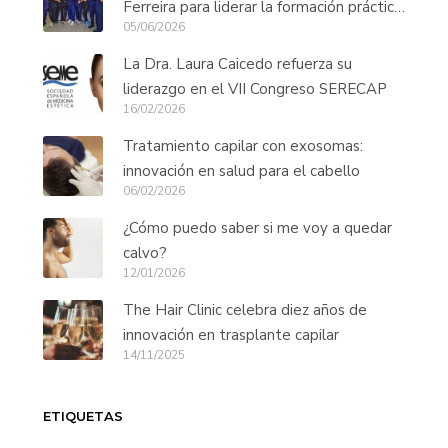
Ferreira para liderar la formación práctica
05/06/2026
de cirujanos capilares de todo el mundo
La Dra. Laura Caicedo refuerza su
liderazgo en el VII Congreso SERECAP
16/02/2026
Tratamiento capilar con exosomas:
innovación en salud para el cabello
06/02/2026
¿Cómo puedo saber si me voy a quedar
calvo?
12/01/2026
The Hair Clinic celebra diez años de
innovación en trasplante capilar
14/11/2025
ETIQUETAS