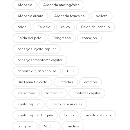
Alopecia
Alopecia androgénica
Alopecia areata
Alopecia femenina
belleza
caida
Calvicie
calvo
Caída del cabello
Caída del pelo
Congresos
consejos
consejos injerto capilar
consejos trasplante capilar
deporte e injerto capilar
DHT
Dra Laura Caicedo
Entradas
eventos
exosomas
formación
implante capilar
Injerto capilar
injerto capilar cejas
injerto capilar Turquía
ISHRS
lavado del pelo
Long hair
MEDEC
medios