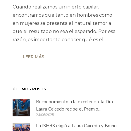
Cuando realizamos un injerto capilar,
encontramos que tanto en hombres como
en mujeres se presenta el natural temor a
que el resultado no sea el esperado. Por esa
razón, es importante conocer qué es el…
LEER MÁS
ÚLTIMOS POSTS
Reconocimiento a la excelencia: la Dra.
Laura Caicedo recibe el Premio
24/06/2025
Innovación en Trasplante Capilar Long
Hair
La ISHRS eligió a Laura Caicedo y Bruno