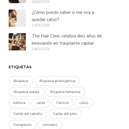
06/02/2026
¿Cómo puedo saber si me voy a
quedar calvo?
12/01/2026
The Hair Clinic celebra diez años de
innovación en trasplante capilar
14/11/2025
ETIQUETAS
Alopecia
Alopecia androgénica
Alopecia areata
Alopecia femenina
belleza
caida
Calvicie
calvo
Caída del cabello
Caída del pelo
Congresos
consejos