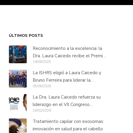
ÚLTIMOS POSTS
Reconocimiento a la excelencia: la
Dra. Laura Caicedo recibe el Premio
24/06/2025
Innovación en Trasplante Capilar
Long Hair
La ISHRS eligió a Laura Caicedo y
Bruno Ferreira para liderar la
05/06/2026
formación práctica de cirujanos
capilares de todo el mundo
La Dra. Laura Caicedo refuerza su
liderazgo en el VII Congreso
16/02/2026
SERECAP
Tratamiento capilar con exosomas:
innovación en salud para el cabello