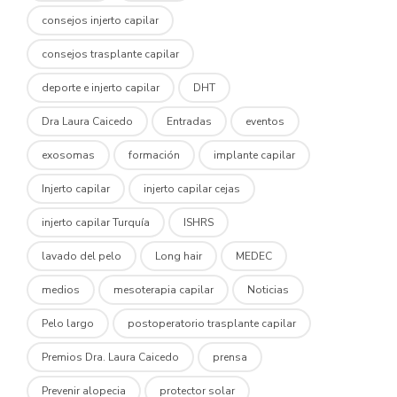
consejos injerto capilar
consejos trasplante capilar
deporte e injerto capilar
DHT
Dra Laura Caicedo
Entradas
eventos
exosomas
formación
implante capilar
Injerto capilar
injerto capilar cejas
injerto capilar Turquía
ISHRS
lavado del pelo
Long hair
MEDEC
medios
mesoterapia capilar
Noticias
Pelo largo
postoperatorio trasplante capilar
Premios Dra. Laura Caicedo
prensa
Prevenir alopecia
protector solar