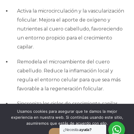
Activa la microcirculación y la vascularización
folicular.
Mejora el aporte de oxígeno y
nutrientes al cuero cabelludo, favoreciendo
un entorno propicio para el crecimiento
capilar.
Remodela el microambiente del cuero
cabelludo.
Reduce la inflamación local y
regula el entorno celular para que sea más
favorable a la regeneración folicular.
Sincroniza los ciclos de crecimiento capilar.
Usamos cookies para asegurar que te damos la mejor
Estimula la entrada en fase anágena (de
experiencia en nuestra web. Si continúas usando este sitio,
crecimiento activo), homogeneizando los
asumiremos que estás de acuerdo con ello.
tiempos y favoreciendo una densidad más
¿Necesita
ayuda?