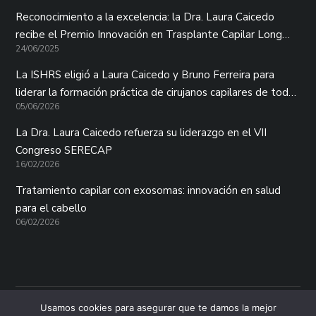
Reconocimiento a la excelencia: la Dra. Laura Caicedo
recibe el Premio Innovación en Trasplante Capilar Long
24/06/2025
Hair
La ISHRS eligió a Laura Caicedo y Bruno Ferreira para
liderar la formación práctica de cirujanos capilares de todo
05/06/2026
el mundo
La Dra. Laura Caicedo refuerza su liderazgo en el VII
Congreso SERECAP
16/02/2026
Tratamiento capilar con exosomas: innovación en salud
para el cabello
06/02/2026
Usamos cookies para asegurar que te damos la mejor
© 2025 The Hair Clinic. Todos los derechos reservados