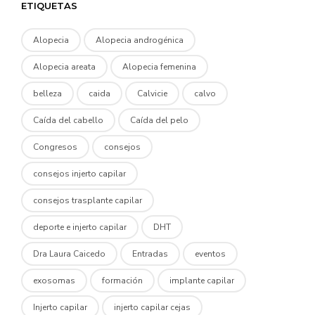
ETIQUETAS
Alopecia
Alopecia androgénica
Alopecia areata
Alopecia femenina
belleza
caida
Calvicie
calvo
Caída del cabello
Caída del pelo
Congresos
consejos
consejos injerto capilar
consejos trasplante capilar
deporte e injerto capilar
DHT
Dra Laura Caicedo
Entradas
eventos
exosomas
formación
implante capilar
Injerto capilar
injerto capilar cejas