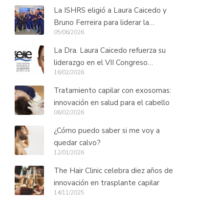
Long Hair
La ISHRS eligió a Laura Caicedo y
Bruno Ferreira para liderar la
05/06/2026
formación práctica de cirujanos
capilares de todo el mundo
La Dra. Laura Caicedo refuerza su
liderazgo en el VII Congreso
16/02/2026
SERECAP
Tratamiento capilar con exosomas:
innovación en salud para el cabello
06/02/2026
¿Cómo puedo saber si me voy a
quedar calvo?
12/01/2026
The Hair Clinic celebra diez años de
innovación en trasplante capilar
14/11/2025